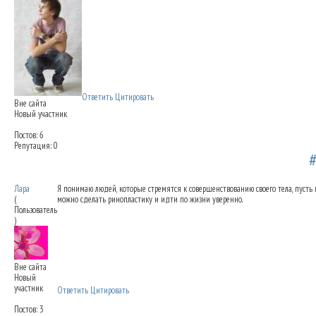
Ответить
Цитировать
Вне сайта
Новый участник
Постов: 6
Репутация: 0
Коррекция длины носа
19.04.2012 11:11
Лара
Я понимаю людей, которые стремятся к совершенствованию своего тела, пусть 
(
можно сделать ринопластику и идти по жизни уверенно.
Пользователь
)
Вне сайта
Новый
участник
Ответить
Цитировать
Постов: 3