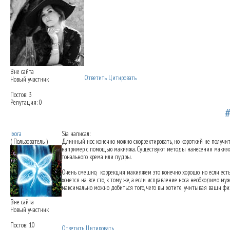
Вне сайта
Ответить
Цитировать
Новый участник
Постов: 3
Репутация: 0
Коррекция длины носа
12.11.2012 16:34
ixora
Sia написал:
( Пользователь )
Длинный нос конечно можно скорректировать, но короткий не получит
например с помощью макияжа. Существуют методы нанесения макияжа
тонального крема или пудры.
Очень смешно,
коррекция макияжем это конечно хорошо, но если есть
хочется на все сто, к тому же, а если исправление носа необходимо м
максимально можно добиться того, чего вы хотите, учитывая ваши физ
Вне сайта
Новый участник
Постов: 10
Ответить
Цитировать