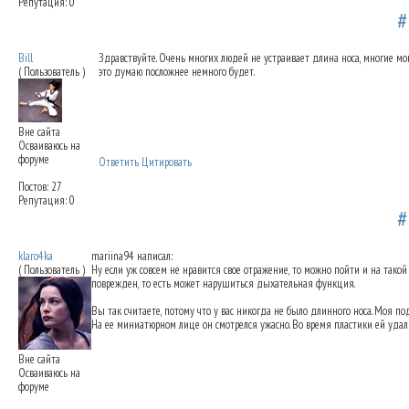
Репутация: 0
Коррекция длины носа
27.04.2012 14:27
#
Bill
Здравствуйте. Очень многих людей не устраивает длина носа, многие мои
( Пользователь )
это думаю посложнее немного будет.
Вне сайта
Осваиваюсь на
форуме
Ответить
Цитировать
Постов: 27
Репутация: 0
Коррекция длины носа
30.07.2012 15:07
#
klaro4ka
mariina94 написал:
( Пользователь )
Ну если уж совсем не нравится свое отражение, то можно пойти и на такой 
поврежден, то есть может нарушиться дыхательная функция.
Вы так считаете, потому что у вас никогда не было длинного носа. Моя под
На ее миниатюрном лице он смотрелся ужасно. Во время пластики ей удалил
Вне сайта
Осваиваюсь на
форуме