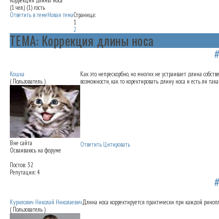
Коррекция длины носа
(1 чел.) (1) гость
Ответить в теме
Новая тема
Страница:
1
2
ТЕМА: Коррекция длины носа
Коррекция длины носа
05.04.2012 13:28
Кошка
Как это непрескорбно, но многих не устраивает длина собстве
( Пользователь )
возможности, как то коректировать длину носа и есть ли та
Вне сайта
Ответить
Цитировать
Осваиваюсь на форуме
Постов: 32
Репутация: 4
Коррекция длины носа
06.04.2012 18:52
Курилович Николай Николаевич
Длина носа корректируется практически при каждой риноплас
( Пользователь )