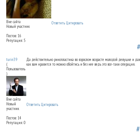
Вне сайта
Ответить
Цитировать
Новый участник
Постов: 16
Репутация: 5
Коррекция длины носа
25.04.2012 19:14
turin39
Да действительно ринопластика во взрослом возрасте молодой девушке и даже
(
как вам нравится то можно обойтись и без нее ведь это все-таки операция.
Пользователь
)
Вне сайта
Новый
Ответить
Цитировать
участник
Постов: 14
Репутация: 0
Коррекция длины носа
27.04.2012 09:24