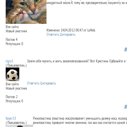
аккуратный носик. К тому же, предварительно, пациенту на к
Вне сайта
Изменено: 14.04.2012 00:47 от LeNok.
Новый участник
Ответить
Цитировать
Постов: 4
Репутация: 0
Коррекция длины носа
14.04.2012 01:18
tigry1
Зачем себя мучить, и жить закомплексованной? Вот Кристина Орбакайте и 
( Пользователь )
Ответить
Цитировать
Вне сайта
Новый участник
Постов: 2
Репутация: 0
Коррекция длины носа
19.04.2012 09:48
flayer13
Ринопластика (пластика носа)позволяет уменьшить размер носа, подкор
( Пользователь )
ринопластика, проводят многие клиники, так как она считается одной 