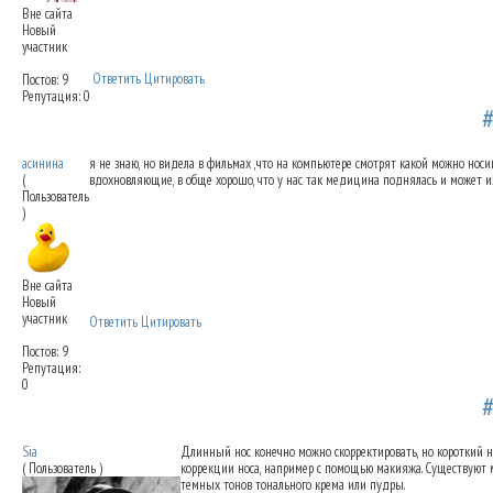
Вне сайта
Новый
участник
Ответить
Цитировать
Постов: 9
Репутация: 0
Коррекция длины носа
03.11.2012 09:50
асинина
я не знаю, но видела в фильмах ,что на компьютере смотрят какой можно носик
(
вдохновляющие, в обще хорошо, что у нас так медицина поднялась и может изб
Пользователь
)
Вне сайта
Новый
участник
Ответить
Цитировать
Постов: 9
Репутация:
0
Коррекция длины носа
03.11.2012 10:59
Sia
Длинный нос конечно можно скорректировать, но короткий н
( Пользователь )
коррекции носа, например с помощью макияжа. Существуют 
темных тонов тонального крема или пудры.