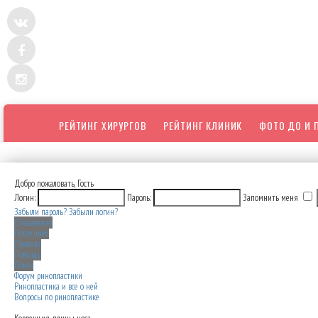
РЕЙТИНГ ХИРУРГОВ
РЕЙТИНГ КЛИНИК
ФОТО ДО И 
Добро пожаловать,
Гость
Логин:
Пароль:
Запомнить меня
Забыли пароль?
Забыли логин?
Оглавление
Последнее
Правила
Помощь
Поиск
Форум ринопластики
Ринопластика и все о ней
Вопросы по ринопластике