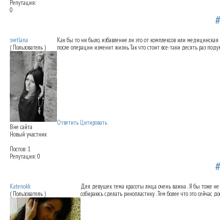
Репутация:
0
Коррекция длины носа
19.04.2012 21:08
svetlana
Как бы то ни было, избавление ли это от комплексов или медицинская 
( Пользователь )
после операции изменит жизнь. Так что стоит все-таки десять раз под
Ответить
Цитировать
Вне сайта
Новый участник
Постов: 1
Репутация: 0
Коррекция длины носа
25.04.2012 16:51
Katenokk
Для девушек тема красоты лица очень важна . Я бы тоже не о
( Пользователь )
собираюсь сделать ринопластику . Тем более что это сейчас до