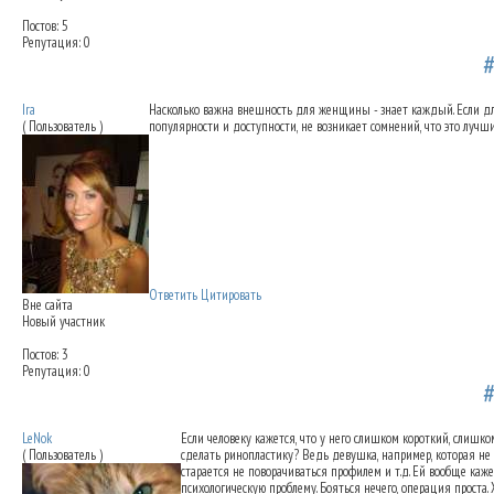
Постов: 5
Репутация: 0
Коррекция длины носа
14.04.2012 00:21
Ira
Насколько важна внешность для женщины - знает каждый. Если длин
( Пользователь )
популярности и доступности, не возникает сомнений, что это лучш
Ответить
Цитировать
Вне сайта
Новый участник
Постов: 3
Репутация: 0
Коррекция длины носа
14.04.2012 00:46
LeNok
Если человеку кажется, что у него слишком короткий, слиш
( Пользователь )
сделать ринопластику? Ведь девушка, например, которая не у
старается не поворачиваться профилем и т.д. Ей вообще каже
психологическую проблему. Бояться нечего, операция проста.