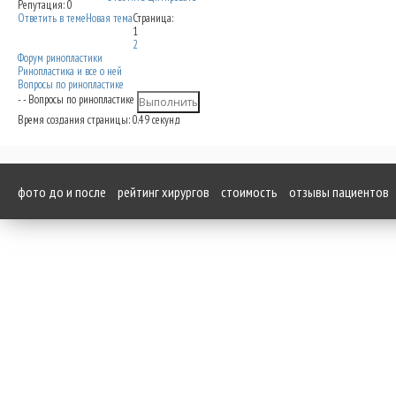
Репутация: 0
Ответить в теме
Новая тема
Страница:
1
2
Форум ринопластики
Ринопластика и все о ней
Вопросы по ринопластике
- - Вопросы по ринопластике
Время создания страницы: 0.49 секунд
фото до и после
рейтинг хирургов
стоимость
отзывы пациентов