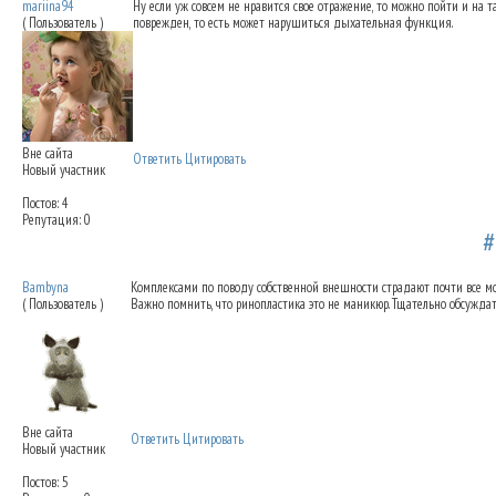
mariina94
Ну если уж совсем не нравится свое отражение, то можно пойти и на та
( Пользователь )
поврежден, то есть может нарушиться дыхательная функция.
Вне сайта
Ответить
Цитировать
Новый участник
Постов: 4
Репутация: 0
Коррекция длины носа
27.04.2012 13:22
Bambyna
Комплексами по поводу собственной внешности страдают почти все мо
( Пользователь )
Важно помнить, что ринопластика это не маникюр. Тщательно обсуждат
Вне сайта
Ответить
Цитировать
Новый участник
Постов: 5