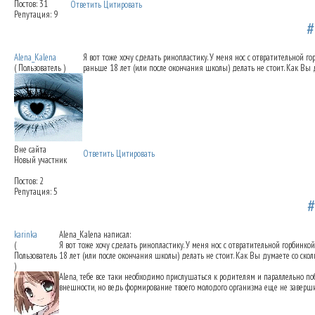
Постов: 31
Ответить
Цитировать
Репутация: 9
Коррекция длины носа
30.07.2012 17:12
Alena_Kalena
Я вот тоже хочу сделать ринопластику. У меня нос с отвратительной го
( Пользователь )
раньше 18 лет (или после окончания школы) делать не стоит. Как Вы д
Вне сайта
Ответить
Цитировать
Новый участник
Постов: 2
Репутация: 5
Коррекция длины носа
19.10.2012 13:07
karinka
Alena_Kalena написал:
(
Я вот тоже хочу сделать ринопластику. У меня нос с отвратительной горбинко
Пользователь
18 лет (или после окончания школы) делать не стоит. Как Вы думаете со скол
)
Alena, тебе все таки необходимо прислушаться к родителям и параллельно по
внешности, но ведь формирование твоего молодого организма еще не завершил