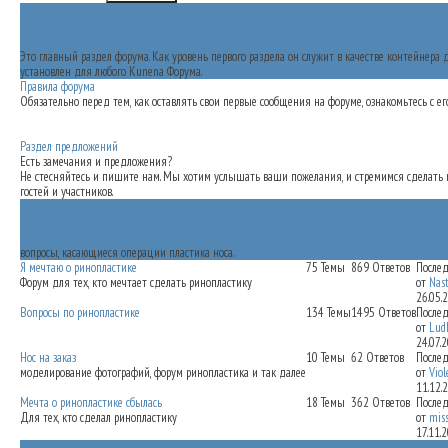
Главный раздел
Это главный раздел форума. Как уровень первого раздела он служит в качестве контейнер
установлен для любого Kunena Форума.
Правила форума
Обязательно перед тем, как оставлять свои первые сообщения на форуме, ознакомьтесь с 
Раздел предложений
Есть замечания и предложения?
Не стесняйтесь и пишите нам. Мы хотим услышать ваши пожелания, и стремимся сделать
гостей и участников.
Ринопластика и все о ней
вопросы, касающиеся операции пластика носа.
Я мечтаю о ринопластике
75
Темы
869
Ответов
После
Форум для тех, кто мечтает сделать ринопластику
от
Nas
26.05.
Вопросы по ринопластике
134
Темы
1495
Ответов
После
от
Lud
24.07.
Нос на заказ
10
Темы
62
Ответов
После
моделирование фотографий, форум ринопластика и так далее
от
Vio
11.12.
Мечта о ринопластике сбылась
18
Темы
362
Ответов
После
Для тех, кто сделал ринопластику
от
mis
17.11.