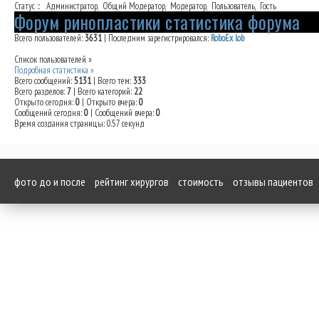
Статус ::
Администратор
,
Общий Модератор
,
Модератор
,
Пользователь
,
Гость
Форум ринопластики статистика форума
Всего пользователей:
3631
|
Последним зарегистрировался:
RoboEx lob
Список пользователей »
Подробная статистика »
Всего сообщений:
5131
|
Всего тем:
333
Всего разделов:
7
|
Всего категорий:
22
Открыто сегодня:
0
|
Открыто вчера:
0
Сообщений сегодня:
0
|
Сообщений вчера:
0
Время создания страницы: 0.57 секунд
фото до и после
рейтинг хирургов
стоимость
отзывы пациентов