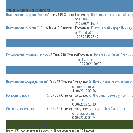
отзывы о пластических хирургов
Пластические хирурги России
31
Темы
319
Ответов
Последнее:
Re: Клиника пластической хирур 
от
Ludka
24.07.2026 16:37
Пластические хирурги СНГ
6
Темы
5
Ответов
Последнее:
Пластический хирург Денищук П
от
Vinnitsa81
12.03.2015 23:47
Косметология
Косметология отзывы и вопросы
8
Темы
218
Ответов
Последнее:
Re: Крадина Ольга Владимиро
от
Ilvasina
15.07.2026 20:03
Болтаем обо всем
Пластические операции звезд
2
Темы
87
Ответов
Последнее:
Re: Путин делал пластические о ..
от
misszaremba
14.06.2019 07:26
Болтовня о моде
1
Темы
19
Ответов
Последнее:
Re: Что будет в моде у мужчин ...
от
Lorik
01.06.2015 17:30
Обо всем понемногу
6
Темы
99
Ответов
Последнее:
Is it legal to buy Cialis from ...
от
IgnacioEquam
08.03.2020 01:24
Кто на форуме
Всего
121
пользователей в сети ::
0
пользователей и
121
гостей