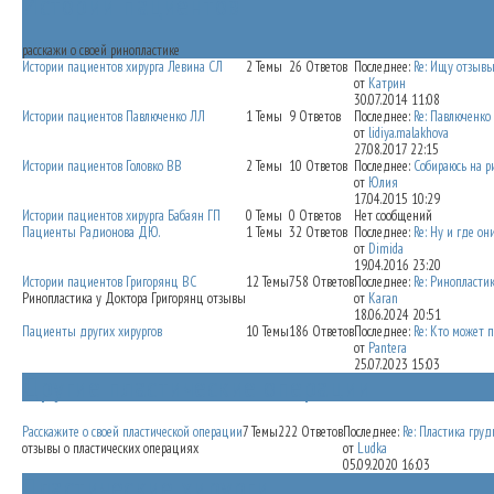
Истории пациентов
расскажи о своей ринопластике
Истории пациентов хирурга Левина СЛ
2
Темы
26
Ответов
Последнее:
Re: Ищу отзывы
от
Катрин
30.07.2014 11:08
Истории пациентов Павлюченко ЛЛ
1
Темы
9
Ответов
Последнее:
Re: Павлюченко
от
lidiya.malakhova
27.08.2017 22:15
Истории пациентов Головко ВВ
2
Темы
10
Ответов
Последнее:
Собираюсь на рин
от
Юлия
17.04.2015 10:29
Истории пациентов хирурга Бабаян ГП
0
Темы
0
Ответов
Нет сообщений
Пациенты Радионова ДЮ.
1
Темы
32
Ответов
Последнее:
Re: Ну и где они
от
Dimida
19.04.2016 23:20
Истории пациентов Григорянц ВС
12
Темы
758
Ответов
Последнее:
Re: Ринопластика
Ринопластика у Доктора Григорянц отзывы
от
Karan
18.06.2024 20:51
Пациенты других хирургов
10
Темы
186
Ответов
Последнее:
Re: Кто может по
от
Pantera
25.07.2023 15:03
Другие пластические операции
Расскажите о своей пластической операции
7
Темы
222
Ответов
Последнее:
Re: Пластика груди 
отзывы о пластических операциях
от
Ludka
05.09.2020 16:03
Пластические хирурги