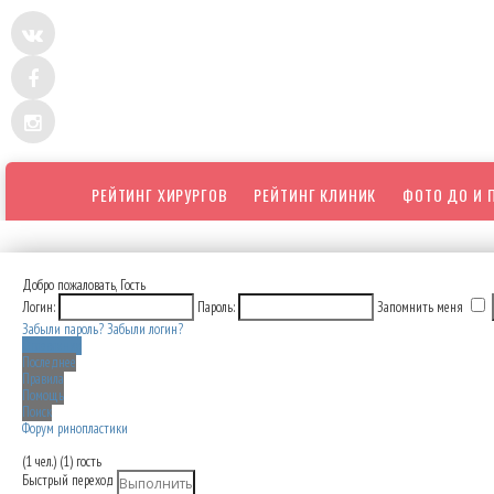
РЕЙТИНГ ХИРУРГОВ
РЕЙТИНГ КЛИНИК
ФОТО ДО И 
Добро пожаловать,
Гость
Логин:
Пароль:
Запомнить меня
Забыли пароль?
Забыли логин?
Оглавление
Последнее
Правила
Помощь
Поиск
Форум ринопластики
(1 чел.) (1) гость
Быстрый переход