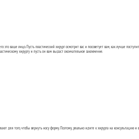
ь переносицу после аварии?
12.01.2013 20:
о это ваше лицо. Пусть пластический хирург осмотрит вас и посоветует вам, как лучше поступит
ластическому хирургу и пусть он вам выдаст окончательное заключение.
ь переносицу после аварии?
14.01.2013 09:
ают для того, чтобы вернуть носу форму. Поэтому, реально идите к хирурга на консультацию и в