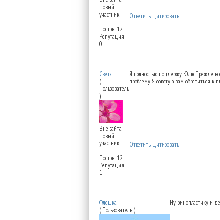
Новый
участник
Ответить
Цитировать
Постов: 12
Репутация:
0
Re: Можно восстановит
Света
Я полностью поддержу Юлю. Прежде всег
(
проблему. Я советую вам обратиться к п
Пользователь
)
Вне сайта
Новый
участник
Ответить
Цитировать
Постов: 12
Репутация:
1
Re: Можно восстановит
Флешка
Ну ринопластику и дел
( Пользователь )