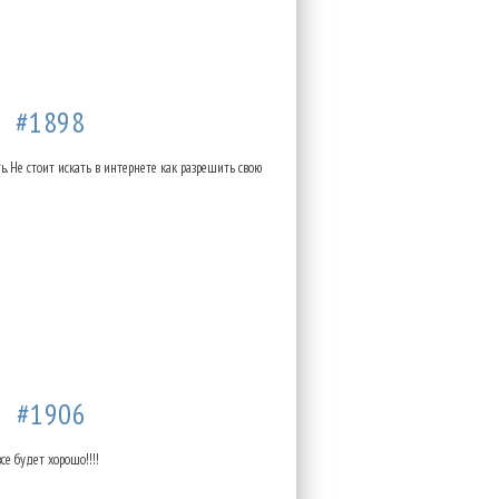
37
#1898
ь. Не стоит искать в интернете как разрешить свою
34
#1906
се будет хорошо!!!!