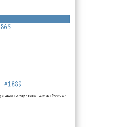
1865
53
#1889
ург сделает осмотр и выдаст результат. Можно вам