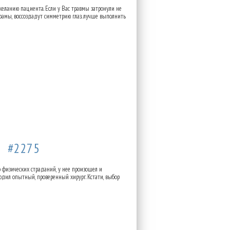
 желанию пациента. Если у Вас травмы затронули не
шрамы, воссоздадут симметрию глаз. лучше выполнить
39
#2275
 физических страданий, у нее произошел и
водил опытный, проверенный хирург. Кстати, выбор