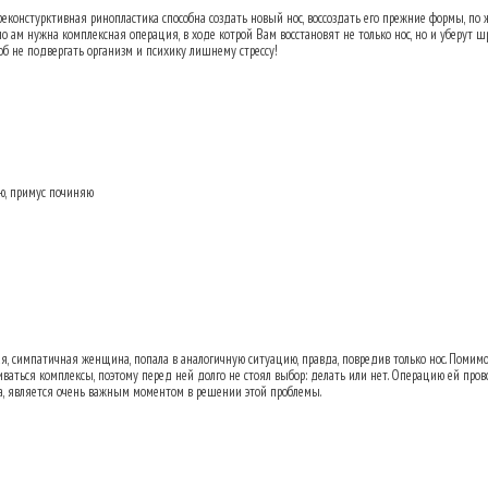
 реконстурктивная ринопластика способна создать новый нос, воссоздать его прежние формы, по
жно ам нужна комплексная операция, в ходе котрой Вам восстановят не только нос, но и уберут 
об не подвергать организм и психику лишнему стрессу!
аю, примус починяю
ь переносицу после аварии?
25.02.2013 16:
я, симпатичная женщина, попала в аналогичную ситуацию, правда, повредив только нос. Помимо
иваться комплексы, поэтому перед ней долго не стоял выбор: делать или нет. Операцию ей про
га, является очень важным моментом в решении этой проблемы.