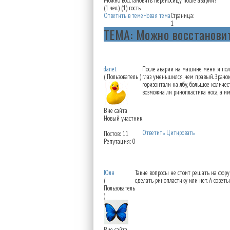
Можно восстановить переносицу после аварии?
(1 чел.) (1) гость
Ответить в теме
Новая тема
Страница:
1
ТЕМА: Можно восстановит
Можно восстановить пе
danet
После аварии на машине меня я пол
( Пользователь )
глаз уменьшился, чем правый. Зрачо
горизонтали на лбу, большое количе
возможна ли ринопластика носа, а 
Вне сайта
Новый участник
Ответить
Цитировать
Постов: 11
Репутация: 0
Re: Можно восстановит
Юля
Такие вопросы не стоит решать на фору
(
сделать ринопластику или нет. А советы
Пользователь
)
Вне сайта