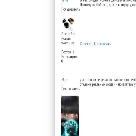
Velya
В настоящий момент действительно, что
(
Поэтому не бойтесь, идите к хирургу, он
Пользователь
)
Вне сайта
Новый
участник
Ответить
Цитировать
Постов: 1
Репутация:
0
Re: Можно восстановит
Mari
Да это вполне реально. Главное что нео
(
отклики реальных людей - показатель у
Пользователь
)