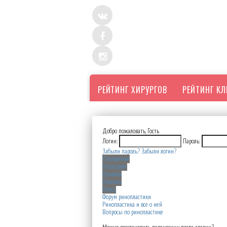
РЕЙТИНГ ХИРУРГОВ
РЕЙТИНГ К
Добро пожаловать,
Гость
Логин:
Пароль:
Забыли пароль?
Забыли логин?
Оглавление
Последнее
Правила
Помощь
Поиск
Форум ринопластики
Ринопластика и все о ней
Вопросы по ринопластике