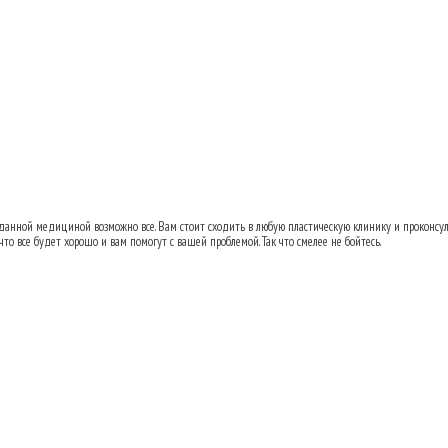
ь переносицу после аварии?
14.01.2013 20:
 данной медициной возможно все. Вам стоит сходить в любую пластическую клинику и проконсул
то все будет хорошо и вам помогут с вашей проблемой. Так что смелее не бойтесь.
ь переносицу после аварии?
28.01.2013 22: