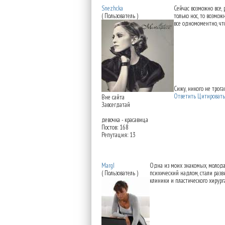
Snezhcka
Сейчас возможно все,
( Пользователь )
только нос, то возмо
все одномоментно, чт
Сижу, никого не трог
Ответить
Цитировать
Вне сайта
Завсегдатай
девочка - красавица
Постов: 168
Репутация: 13
Re: Можно восстановит
MargI
Одна из моих знакомых, молода
( Пользователь )
психический надлом, стали разв
клиники и пластического хирур