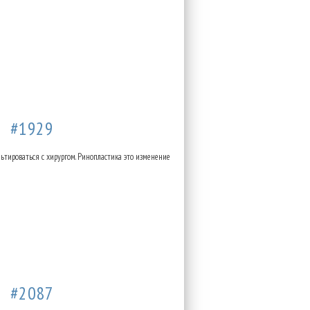
35
#1929
ьтироваться с хирургом. Ринопластика это изменение
03
#2087