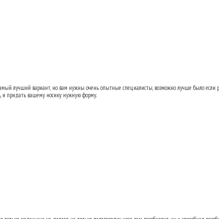
ь переносицу после аварии?
27.02.2013 11:
самый лучший вариант, но вам нужны очень опытные специалисты, возможно лучше было если р
, и придать вашему носику нужную форму.
ь переносицу после аварии?
22.03.2013 14: