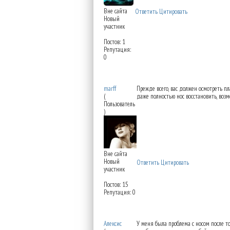
Вне сайта
Ответить
Цитировать
Новый
участник
Постов: 1
Репутация:
0
Re: Можно восстановит
marff
Прежде всего, вас должен осмотреть пл
(
даже полностью нос восстановить, возм
Пользователь
)
Вне сайта
Новый
Ответить
Цитировать
участник
Постов: 15
Репутация: 0
Re: Можно восстановит
Алексис
У меня была проблема с носом после то