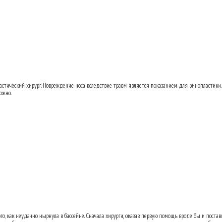
ь переносицу после аварии?
14.04.2013 00:
астический хирург. Повреждение носа вследствие травм является показанием для ринопластики. 
ожно.
ь переносицу после аварии?
14.04.2013 11:
го, как неудачно нырнула в бассейне. Сначала хирурги, оказав первую помощь вроде бы и постави