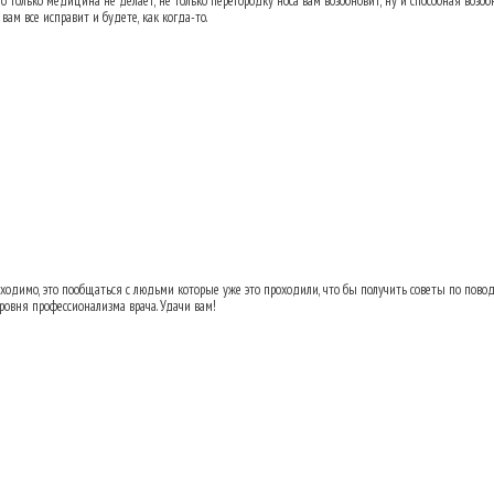
 только медицина не делает, не только перегородку носа вам возобновит, ну и способная возобн
 вам все исправит и будете, как когда-то.
ь переносицу после аварии?
22.03.2013 14:
бходимо, это пообщаться с людьми которые уже это проходили, что бы получить советы по поводу
ровня профессионализма врача. Удачи вам!