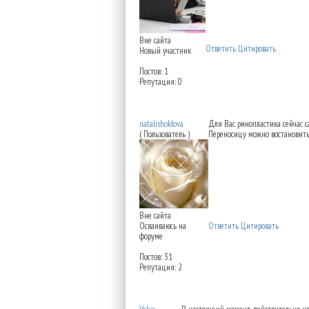
Вне сайта
Ответить
Цитировать
Новый участник
Постов: 1
Репутация: 0
Re: Можно восстановит
natalishoklova
Для Вас ринопластика сейчас 
( Пользователь )
Переносицу можно востановить
Вне сайта
Осваиваюсь на
Ответить
Цитировать
форуме
Постов: 31
Репутация: 2
Re: Можно восстановит