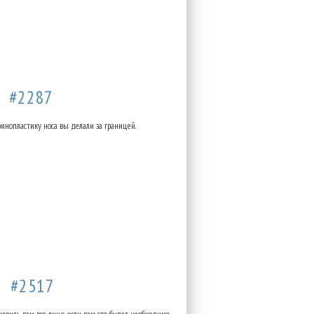
58
#2287
инопластику носа вы делали за границей.
03
#2517