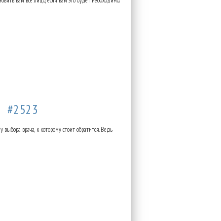
овить вам все лицо, если вам это будет необходимо.
15
#2523
 выбора врача, к которому стоит обратится. Ведь