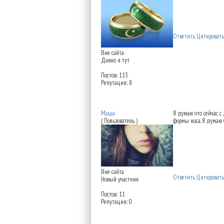
Ответить
Цитировать
Вне сайта
Давно я тут
Постов: 113
Репутация: 8
Re: Можно восстановит
Маша
Я думаю что сейчас с
( Пользователь )
формы носа. Я думаю ч
Вне сайта
Ответить
Цитировать
Новый участник
Постов: 11
Репутация: 0
Re: Можно восстановит