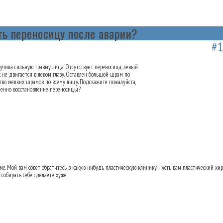
ь переносицу после аварии?
реносицу после аварии?
08.01.2013 22:47
#
учила сильную травму лица. Отсутствует переносица, левый
к не двигается в левом глазу. Оставлен большой шрам по
ство мелких шрамов по всему лицу. Подскажите пожалуйста,
именно восстановление переносицы?
ь переносицу после аварии?
12.01.2013 19:
ме. Мой вам совет обратитесь в какую нибудь пластическую клинику. Пусть вам пластический хир
 собирать себе сделаете хуже.