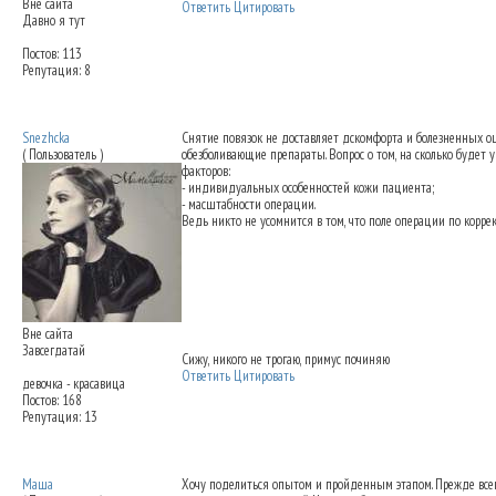
Вне сайта
Ответить
Цитировать
Давно я тут
Постов: 113
Репутация: 8
Снятие повязок после ринопластики - это
Snezhcka
Снятие повязок не доставляет дскомфорта и болезненных о
( Пользователь )
обезболивающие препараты. Вопрос о том, на сколько будет 
факторов:
- индивидуальных особенностей кожи пациента;
- масштабности операции.
Ведь никто не усомнится в том, что поле операции по корре
Вне сайта
Завсегдатай
Сижу, никого не трогаю, примус починяю
Ответить
Цитировать
девочка - красавица
Постов: 168
Репутация: 13
Снятие повязок после ринопластики - это
Маша
Хочу поделиться опытом и пройденным этапом. Прежде всего