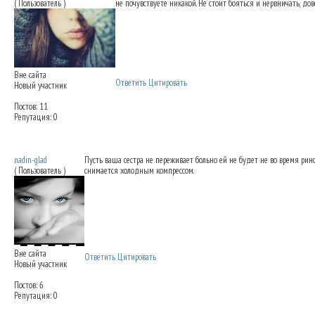
( Пользователь )
не почувствуете никакой. Не стоит бояться и нервничать, дов
Вне сайта
Ответить
Цитировать
Новый участник
Постов: 11
Репутация: 0
Снятие повязок после ринопластики - это
nadin-glad
Пусть ваша сестра не переживает больно ей не будет не во время рин
( Пользователь )
снимается холодным компрессом.
Вне сайта
Ответить
Цитировать
Новый участник
Постов: 6
Репутация: 0
Снятие повязок после ринопластики - это