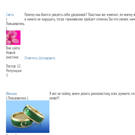
Снятие повязок после ринопластики - это
Света
Почему она боится увидеть себя уродливой? Пластика все изменит, по моему в
(
и ничего не нарушать, тогда =заживление пройдет отлично. Так что смелее, нич
Пользователь
)
Вне сайта
Новый
участник
Ответить
Цитировать
Постов: 12
Репутация:
1
Снятие повязок после ринопластики - это
Флешка
Я вот не пойму, зачем делать ринопластику, если думаете, ч
( Пользователь )
слово!!!