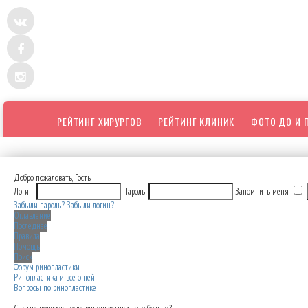
РЕЙТИНГ ХИРУРГОВ
РЕЙТИНГ КЛИНИК
ФОТО ДО И 
Добро пожаловать,
Гость
Логин:
Пароль:
Запомнить меня
Забыли пароль?
Забыли логин?
Оглавление
Последнее
Правила
Помощь
Поиск
Форум ринопластики
Ринопластика и все о ней
Вопросы по ринопластике