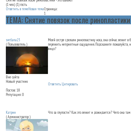
Снятие повязок после ринопластики - это больно?
(1 чел.) (1) гость
Ответить в теме
Новая тема
Страница:
1
ТЕМА: Снятие повязок после ринопластики
Снятие повязок после ринопластики - это
svetlana23
Моей сестре сделали ринопластику носа, она сейчас лежит в
( Пользователь )
пережить неприятные ощущения. Подскажите пожалуйста, на
лицо?
Вне сайта
Новый участник
Ответить
Цитировать
Постов: 18
Репутация: 0
Снятие повязок после ринопластики - это
Катрин
Что за глупости? Как это лежит и дожидается? Чего она т
( Администратор )