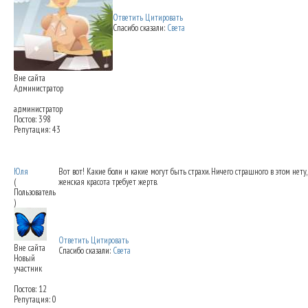
Ответить
Цитировать
Спасибо сказали:
Света
Вне сайта
Администратор
администратор
Постов: 398
Репутация: 43
Снятие повязок после ринопластики - это
Юля
Вот вот! Какие боли и какие могут быть страхи. Ничего страшного в этом нету
(
женская красота требует жертв.
Пользователь
)
Ответить
Цитировать
Вне сайта
Спасибо сказали:
Света
Новый
участник
Постов: 12
Репутация: 0