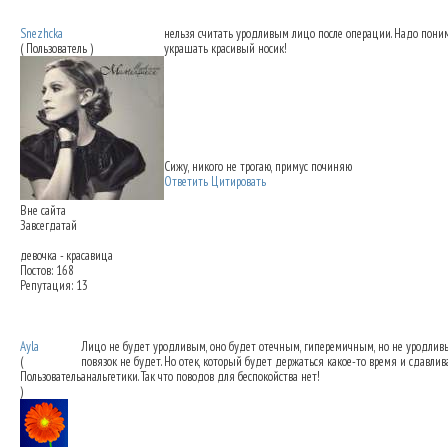
Snezhcka
нельзя считать уродливым лицо после операции. Надо понима
( Пользователь )
украшать красивый носик!
Сижу, никого не трогаю, примус починяю
Ответить
Цитировать
Вне сайта
Завсегдатай
девочка - красавица
Постов: 168
Репутация: 13
Снятие повязок после ринопластики - это
Ayla
Лицо не будет уродливым, оно будет отечным, гиперемичным, но не уродливым.
(
повязок не будет. Но отек, который будет держаться какое-то время и сдавлив
Пользователь
анальгетики. Так что поводов для беспокойства нет!
)