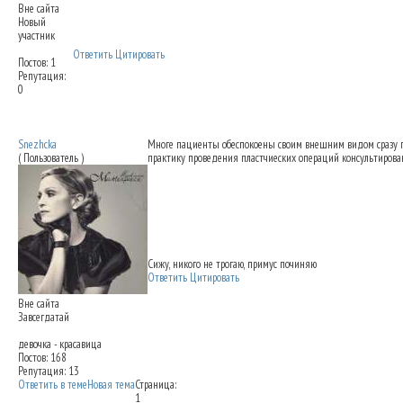
Вне сайта
Новый
участник
Ответить
Цитировать
Постов: 1
Репутация:
0
Снятие повязок после ринопластики - это
Snezhcka
Многе пациенты обеспокоены своим внешним видом сразу посл
( Пользователь )
практику проведения пластчиеских операций консультирован
Сижу, никого не трогаю, примус починяю
Ответить
Цитировать
Вне сайта
Завсегдатай
девочка - красавица
Постов: 168
Репутация: 13
Ответить в теме
Новая тема
Страница:
1