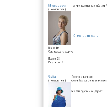
lidiya.malakhova
А мне нравится как работает 
( Пользователь )
Ответить
Цитировать
Вне сайта
Осваиваюсь на форуме
Постов: 28
Репутация: 0
Re: Институт красоты н
Vasilisa
Джастина написал:
( Пользователь )
Антон Захаров очень внимательн
хех, там дургих и не держат