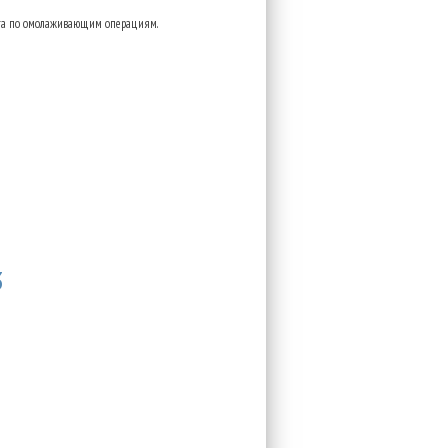
листа по омолаживающим операциям.
3