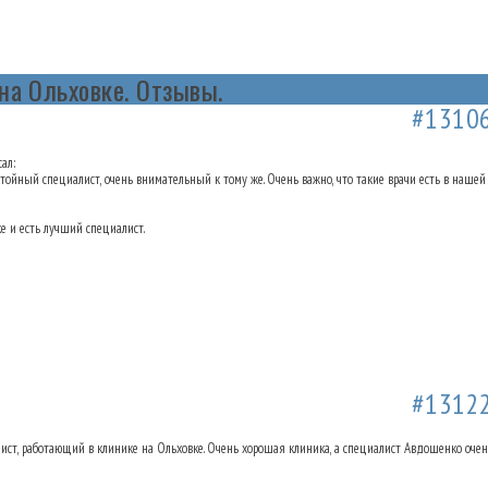
на Ольховке. Отзывы.
а Ольховке. Отзывы.
19.09.2018 12:32
#1310
сал:
стойный специалист, очень внимательный к тому же. Очень важно, что такие врачи есть в нашей 
ке и есть лучший специалист.
а Ольховке. Отзывы.
16.10.2018 12:00
#1312
ст, работающий в клинике на Ольховке. Очень хорошая клиника, а специалист Авдошенко очень