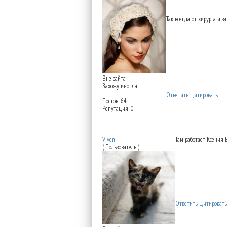
Так всегда от хирурга и з
Вне сайта
Захожу иногда
Ответить
Цитировать
Постов: 64
Репутация: 0
Re: Институт красоты н
Viven
Там работает Ксения Е
( Пользователь )
Ответить
Цитировать