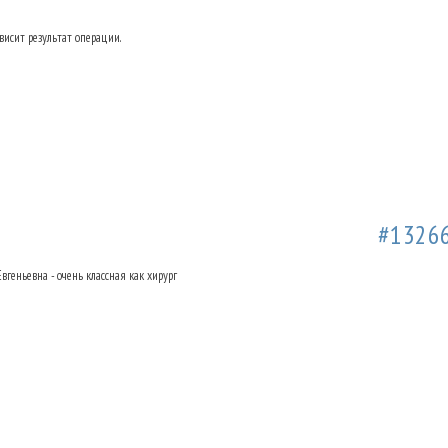
ависит результат операции.
а Ольховке. Отзывы.
01.05.2019 17:53
#1326
вгеньевна - очень классная как хирург