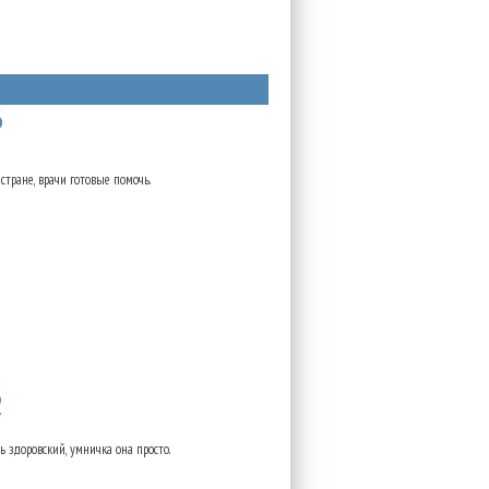
6
стране, врачи готовые помочь.
2
 здоровский, умничка она просто.