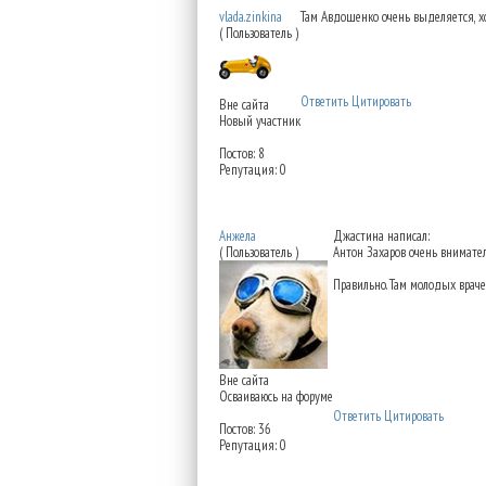
vlada.zinkina
Там Авдошенко очень выделяется, хо
( Пользователь )
Ответить
Цитировать
Вне сайта
Новый участник
Постов: 8
Репутация: 0
Re: Институт красоты н
Анжела
Джастина написал:
( Пользователь )
Антон Захаров очень внимател
Правильно. Там молодых враче
Вне сайта
Осваиваюсь на форуме
Ответить
Цитировать
Постов: 36
Репутация: 0
Re: Институт красоты н