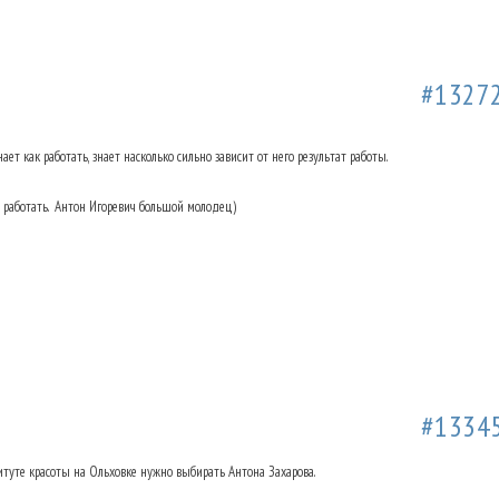
а Ольховке. Отзывы.
13.05.2019 13:29
#1327
ает как работать, знает насколько сильно зависит от него результат работы.
 работать.
Антон Игоревич большой молодец)
а Ольховке. Отзывы.
31.05.2019 17:29
#1334
ситуте красоты на Ольховке нужно выбирать Антона Захарова.