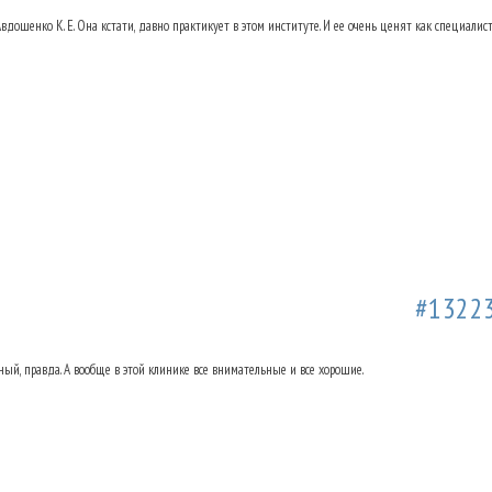
Авдошенко К. Е. Она кстати, давно практикует в этом институте. И ее очень ценят как специа
а Ольховке. Отзывы.
19.02.2019 16:43
#1322
ый, правда. А вообще в этой клинике все внимательные и все хорошие.