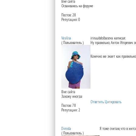
Вне сайта
Осваиваюсь на форуме
Постов: 28
Репутация: 0
Re: Институт красоты н
Vasilisa
irina.abdolbasova написал:
( Пользователь )
Ну правильно, Антон Игоревич зн
Конечно же знает как правильно
Вне сайта
Захожу иногда
Ответить
Цитировать
Постов: 78
Репутация: 2
Re: Институт красоты н
Dimida
Я тоже считаю, что в инт
( Пользователь )