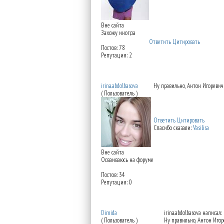
Вне сайта
Захожу иногда
Ответить
Цитировать
Постов: 78
Репутация: 2
Re: Институт красоты н
irina.abdolbasova
Ну правильно, Антон Игоревич 
( Пользователь )
Ответить
Цитировать
Спасибо сказали:
Vasilisa
Вне сайта
Осваиваюсь на форуме
Постов: 34
Репутация: 0
Re: Институт красоты н
Dimida
irina.abdolbasova написал:
( Пользователь )
Ну правильно, Антон Игоре