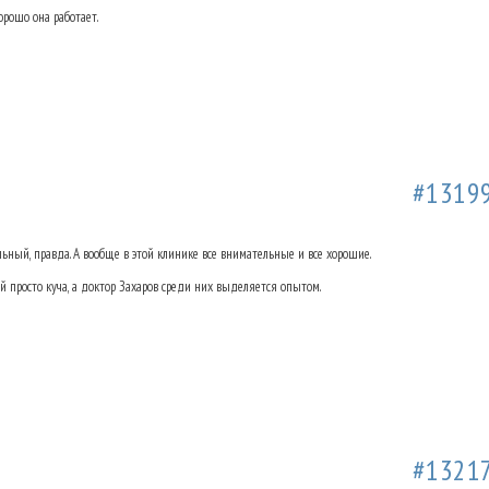
рошо она работает.
а Ольховке. Отзывы.
21.01.2019 22:22
#1319
ьный, правда. А вообще в этой клинике все внимательные и все хорошие.
й просто куча, а доктор Захаров среди них выделяется опытом.
а Ольховке. Отзывы.
12.02.2019 15:32
#1321