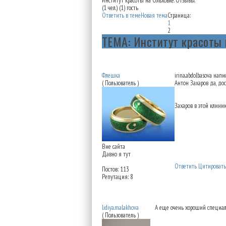
Институт красоты на Ольховке. Отзывы.
(1 чел.) (1) гость
Ответить в теме
Новая тема
Страница:
1
2
ТЕМА: Институт красоты 
Re: Институт красоты н
Флешка
irina.abdolbasova напи
( Пользователь )
Антон Захаров да, до
Захаров в этой клини
Вне сайта
Давно я тут
Ответить
Цитировать
Постов: 113
Репутация: 8
Re: Институт красоты н
lidiya.malakhova
А еще очень хороший специали
( Пользователь )