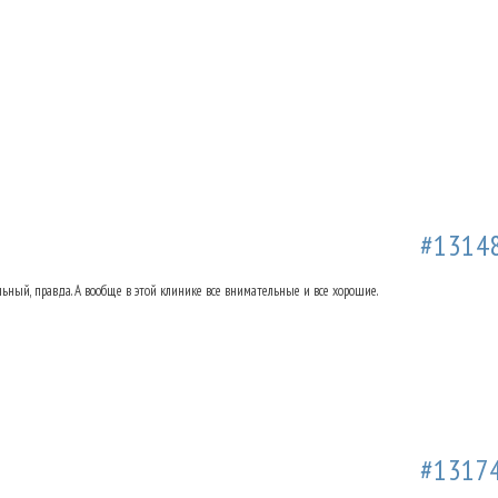
а Ольховке. Отзывы.
01.11.2018 12:43
#1314
ьный, правда. А вообще в этой клинике все внимательные и все хорошие.
а Ольховке. Отзывы.
28.11.2018 23:53
#1317