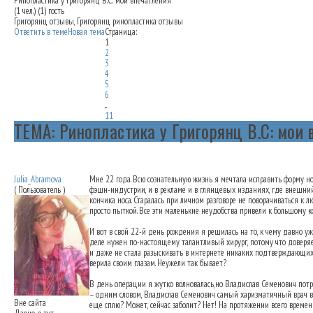
Ринопластика у Григорянц В.С: мои впечатления
(1 чел.) (1) гость
Григорянц отзывы, Григорянц ринопластика отзывы
Ответить в теме
Новая тема
Страница:
1
2
3
4
5
6
...
11
ТЕМА: Ринопластика у Григорянц В.С: мои
Ринопластика у Григорянц В.С: мои впеч
Julia_Abramova
Мне 22 года. Всю сознательную жизнь я мечтала исправить форму нос
( Пользователь )
фэшн-индустрии, и в рекламе и в глянцевых изданиях, где внешний 
кончика носа. Старалась при личном разговоре не поворачиваться к 
просто пыткой. Все эти маленькие неудобства привели к большому 
И вот в свой 22-й день рождения я решилась на то, к чему давно у
деле нужен по-настоящему талантливый хирург, потому что доверяе
и даже не стала разыскивать в интернете никаких подтверждающих е
верила своим глазам. Неужели так бывает?
В день операции я жутко волновалась,но Владислав Семенович потр
– одним словом,
Владислав Семенович самый харизматичный врач в
Вне сайта
еще сплю? Может, сейчас заболит? Нет! На протяжении всего времен