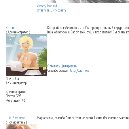
vk.com/ilovekiki
Ответить
Цитировать
Re: Ринопластика: мои впечатления
25.09
Катрин
Который раз убеждаюсь, что Григорянц отличный хирург. Нос
( Администратор )
Julia_Abramova
, я Вас от всей души поздравляю! Вы очень кр
Ответить
Цитировать
Спасибо сказали:
Julia_Abramova
Вне сайта
Администратор
администратор
Постов: 398
Репутация: 43
Re: Ринопластика: мои впечатления
25.09
Julia_Abramova
Мармеладка
, спасибо Вам за теплые слова. Я сама бесконечно счастл
( Пользователь )