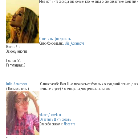
Мне вот интересно, а знакомые, кто не знал о ринопластике, замети
Ответить
Цитировать
Спасибо сказали:
Julia_Abramova
Вне сайта
Захожу иногда
Постов: 51
Репутация: 5
Re: Ринопластика: мои впечатления
26.09
Julia_Abramova
Юлия
,спасибо Вам. Я не мучалась от болевых ощущений, только диск
( Пользователь )
меньше и уже) Я очень рада, что решилась на это.
vk.com/ilovekiki
Ответить
Цитировать
Спасибо сказали:
Лоретта