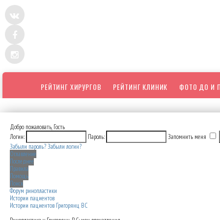
РЕЙТИНГ ХИРУРГОВ
РЕЙТИНГ КЛИНИК
ФОТО ДО И 
Добро пожаловать,
Гость
Логин:
Пароль:
Запомнить меня
Забыли пароль?
Забыли логин?
Оглавление
Последнее
Правила
Помощь
Поиск
Форум ринопластики
Истории пациентов
Истории пациентов Григорянц ВС