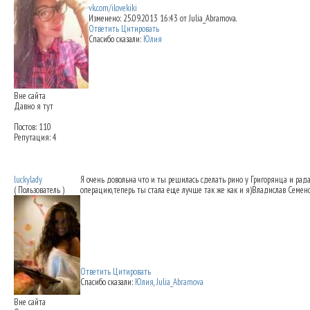
vk.com/ilovekiki
Изменено: 25.09.2013 16:43 от Julia_Abramova.
Ответить
Цитировать
Спасибо сказали:
Юлия
Вне сайта
Давно я тут
Постов: 110
Репутация: 4
Re: Ринопластика: мои впечатления
25.09
luckylady
Я очень довольна что и ты решилась сделать рино у Григорянца и рада
( Пользователь )
операцию,теперь ты стала еще лучше так же как и я)Владислав Семено
Ответить
Цитировать
Спасибо сказали:
Юлия
,
Julia_Abramova
Вне сайта