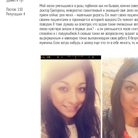
Давно я тут
Мой носик уменьшился в разы, горбинки как ни бывало, кончик совсе
Постов: 110
доктор Григорянц невероятно талантливый и знающий свое дело хиру
Репутация: 4
прием сейчас для меня – маленькая радость. Он знает своих пациент
своими пациентами и проникается историей каждого. Он помнит все 
поводам. Я тоже думала на осмотрах, что задаю такие очевидные во
плохо чувствую запахи в первые дни? – а он уменьшится после сня
спокойно и с полуулыбкой. А сколько таких же вопросов ему задают
выдержанным и ювелирно точно выполняющим свою работу. Я безумно
мужчина.. Если когда-нибудь я захочу еще что-то в себе менять, т