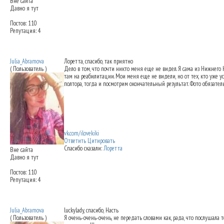
Вне сайта
Давно я тут
Постов: 110
Репутация: 4
Re: Ринопластика: мои впечатления
26.09
Julia_Abramova
Лоретта
, спасибо, так приятно
( Пользователь )
Дело в том, что почти никто меня еще не видел. Я сама из Нижнего
там на реабилитации. Мои меня еще не видели, но от тех, кто уже у
полтора, тогда и посмотрим окончательный результат. Фото обязате
vk.com/ilovekiki
Ответить
Цитировать
Спасибо сказали:
Лоретта
Вне сайта
Давно я тут
Постов: 110
Репутация: 4
Re: Ринопластика: мои впечатления
26.09
Julia_Abramova
luckylady
, спасибо, Насть
( Пользователь )
Я очень-очень-очень, не передать словами как, рада, что послушала