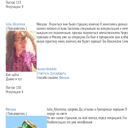
Постов: 113
Репутация: 8
Re: Ринопластика: мои впечатления
26.09
Julia_Abramova
Флешка
,
Решиться мне было страшно, конечно. Я начиталась разных 
( Пользователь )
одного плохого отзыва. Съездила специально на консультацию к нему
каждым его подопечным, просила поделиться впечатлениями. Через д
приехала в Москву уже на операцию. Он был в прекрасном (как в обще
какую практику имел, конечно, все будет хорошо! Так Владислав Семе
vk.com/ilovekiki
Ответить
Цитировать
Вне сайта
Спасибо сказали:
Флешка
Давно я тут
Постов: 110
Репутация: 4
Re: Ринопластика: мои впечатления
27.09
Флешка
Julia_Abramova, здорово. Да, отзывы о Григорянце хорошие. 
( Пользователь )
хирург на свете
Но вот самое страшное, на мой взгляд, перед операцией. Эта не
Реабелитация это уже неизбежное