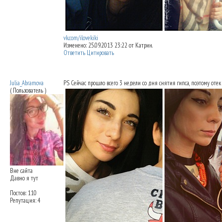
vk.com/ilovekiki
Изменено: 25.09.2013 23:22 от Катрин.
Ответить
Цитировать
Re: Ринопластика: мои впечатления
25.09
Julia_Abramova
PS Сейчас прошло всего 3 недели со дня снятия гипса, поэтому оте
( Пользователь )
Вне сайта
Давно я тут
Постов: 110
Репутация: 4