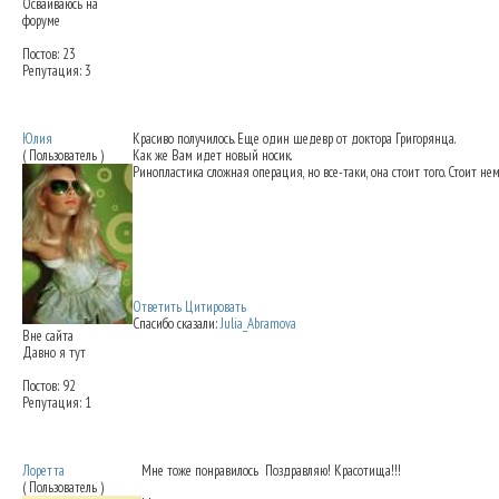
Осваиваюсь на
форуме
Постов: 23
Репутация: 3
Re: Ринопластика: мои впечатления
25.09
Юлия
Красиво получилось. Еще один шедевр от доктора Григорянца.
( Пользователь )
Как же Вам идет новый носик.
Ринопластика сложная операция, но все-таки, она стоит того. Стоит н
Ответить
Цитировать
Спасибо сказали:
Julia_Abramova
Вне сайта
Давно я тут
Постов: 92
Репутация: 1
Re: Ринопластика: мои впечатления
26.09
Лоретта
Мне тоже понравилось
Поздравляю! Красотища!!!
( Пользователь )