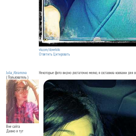
vk.com/ilovekiki
Ответить
Цитировать
Re: Ринопластика: мои впечатления
25.09
Julia_Abramova
Некоторые фото видно достаточно мелко, я составила коллажи для 
( Пользователь )
Вне сайта
Давно я тут