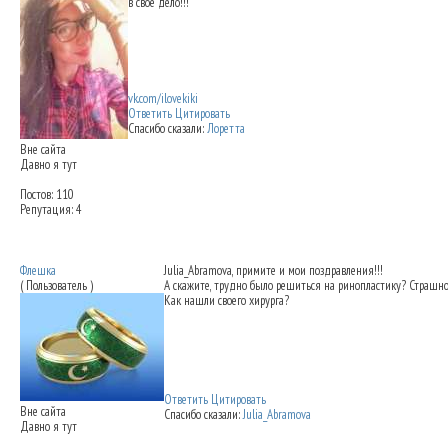
в свое дело!!!
vk.com/ilovekiki
Ответить
Цитировать
Спасибо сказали:
Лоретта
Вне сайта
Давно я тут
Постов: 110
Репутация: 4
Re: Ринопластика: мои впечатления
26.09
Флешка
Julia_Abramova
, примите и мои поздравления!!!
( Пользователь )
А скажите, трудно было решиться на ринопластику? Страшн
Как нашли своего хирурга?
Ответить
Цитировать
Вне сайта
Спасибо сказали:
Julia_Abramova
Давно я тут